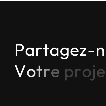
P
a
r
t
a
g
e
z
-
n
V
o
t
r
e
p
r
o
j
e