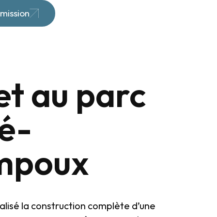
mission
et au parc
é-
mpoux
alisé la construction complète d’une