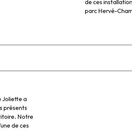
de ces installatio
parc Hervé-Cha
 Joliette a
s présents
itoire. Notre
d’une de ces