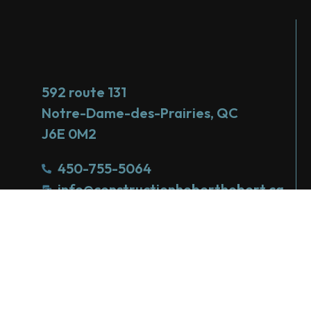
592 route 131
Notre-Dame-des-Prairies, QC
J6E 0M2
450-755-5064
info@constructionheberthebert.ca
RBQ : 2861-5078-85
Politique de confidentialité