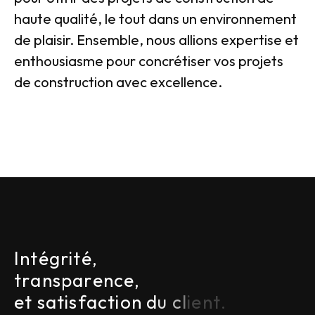
haute qualité, le tout dans un environnement
de plaisir. Ensemble, nous allions expertise et
enthousiasme pour concrétiser vos projets
de construction avec excellence.
I
n
t
é
g
r
i
t
é
,
t
r
a
n
s
p
a
r
e
n
c
e
,
e
t
s
a
t
i
s
f
a
c
t
i
o
n
d
u
c
l
i
e
n
t
.