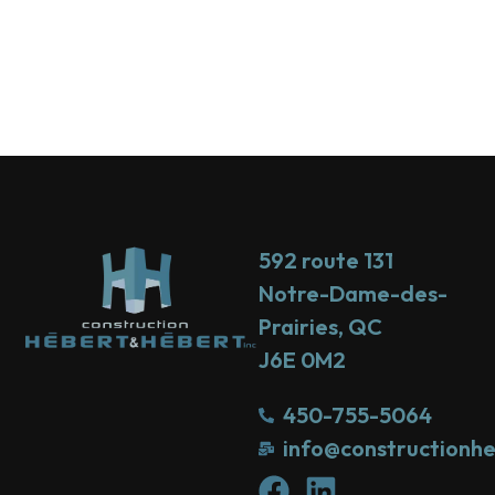
592 route 131
Notre-Dame-des-
Prairies, QC
J6E 0M2
450-755-5064
info@constructionh