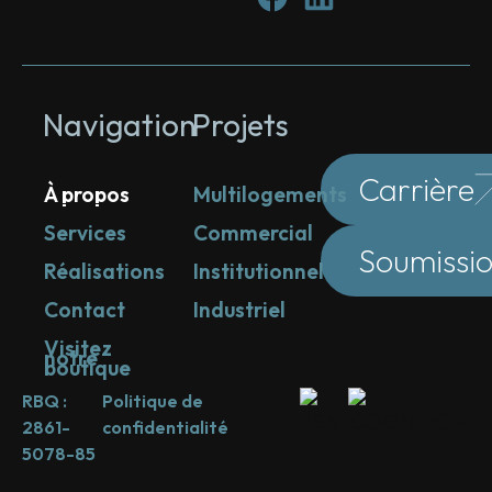
Navigation
Projets
Carrière
À propos
Multilogements
Services
Commercial
Soumissi
Réalisations
Institutionnel
Contact
Industriel
Visitez
notre
boutique
RBQ :
Politique de
2861-
confidentialité
5078-85